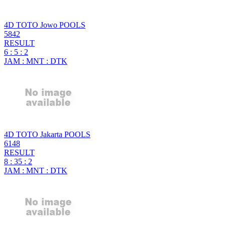
4D TOTO Jowo POOLS
5842
RESULT
6
:
5
:
1
JAM : MNT : DTK
4D TOTO Jakarta POOLS
6148
RESULT
8
:
35
:
1
JAM : MNT : DTK