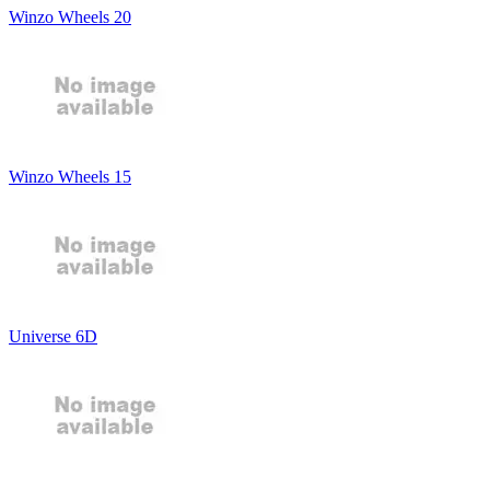
Winzo Wheels 20
Winzo Wheels 15
Universe 6D