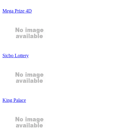
Mega Prize 4D
Sicbo Lottery
King Palace