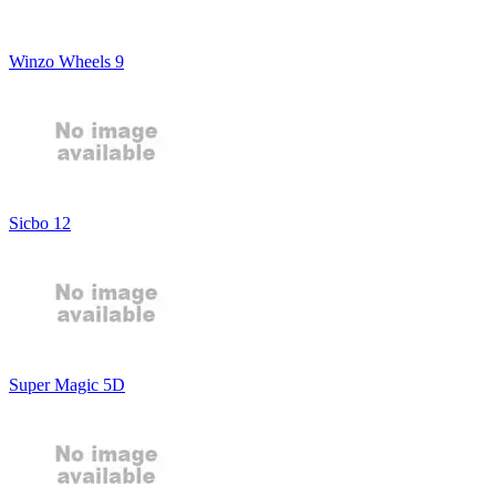
Winzo Wheels 9
Sicbo 12
Super Magic 5D