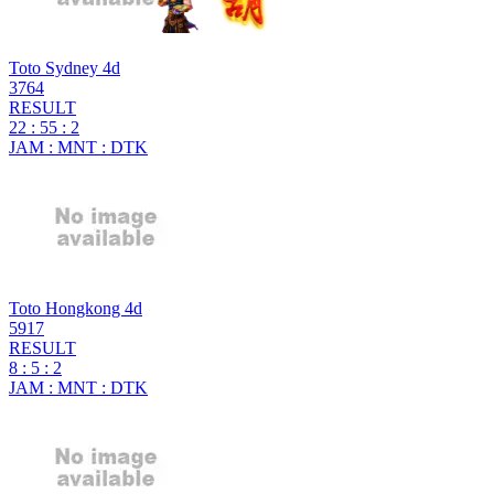
Toto Sydney 4d
3764
RESULT
22
:
55
:
1
JAM : MNT : DTK
Toto Hongkong 4d
5917
RESULT
8
:
5
:
1
JAM : MNT : DTK