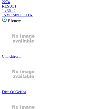
2274
RESULT
1
:
36
:
1
JAM : MNT : DTK
E lottery
Chinchirorin
Dice Of Geisha