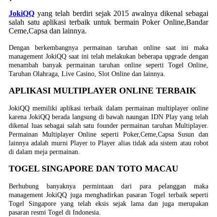
JokiQQ
yang telah berdiri sejak 2015 awalnya dikenal sebagai
salah satu aplikasi terbaik untuk bermain Poker Online,Bandar
Ceme,Capsa dan lainnya.
Dengan berkembangnya permainan taruhan online saat ini maka
management JokiQQ saat ini telah melakukan beberapa upgrade dengan
menambah banyak permainan taruhan online seperti Togel Online,
Taruhan Olahraga, Live Casino, Slot Online dan lainnya.
APLIKASI MULTIPLAYER ONLINE TERBAIK
J
okiQQ memiliki aplikasi terbaik dalam permainan multiplayer online
karena JokiQQ berada langsung di bawah naungan IDN Play yang telah
dikenal luas sebagai salah satu founder permainan taruhan Multiplayer.
Permainan Multiplayer Online seperti Poker,Ceme,Capsa Susun dan
lainnya adalah murni Player to Player alias tidak ada sistem atau robot
di dalam meja permainan.
TOGEL SINGAPORE DAN TOTO MACAU
Berhubung banyaknya permintaan dari para pelanggan maka
management JokiQQ juga menghadirkan pasaran Togel terbaik seperti
Togel Singapore yang telah eksis sejak lama dan juga merupakan
pasaran resmi Togel di Indonesia.