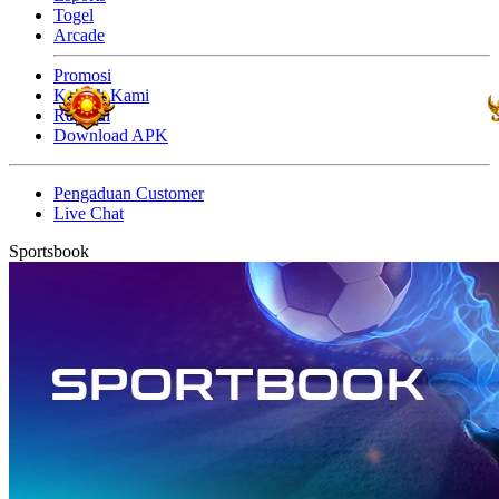
Togel
Arcade
Promosi
Kontak Kami
Referral
Download APK
Pengaduan Customer
Live Chat
Sportsbook