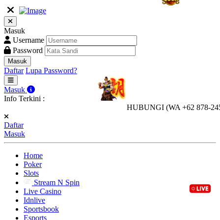
Masuk
Username
Password
Masuk
Daftar
Lupa Password?
Masuk
Info Terkini :
HUBUNGI (WA +62 878-24
Daftar
Masuk
Home
Poker
Slots
Stream N Spin
Live Casino
Idnlive
Sportsbook
Esports