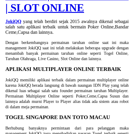
| SLOT ONLINE
JokiQQ
yang telah berdiri sejak 2015 awalnya dikenal sebagai
salah satu aplikasi terbaik untuk bermain Poker Online,Bandar
Ceme,Capsa dan lainnya.
Dengan berkembangnya permainan taruhan online saat ini maka
management JokiQQ saat ini telah melakukan beberapa upgrade dengan
menambah banyak permainan taruhan online seperti Togel Online,
Taruhan Olahraga, Live Casino, Slot Online dan lainnya.
APLIKASI MULTIPLAYER ONLINE TERBAIK
J
okiQQ memiliki aplikasi terbaik dalam permainan multiplayer online
karena JokiQQ berada langsung di bawah naungan IDN Play yang telah
dikenal luas sebagai salah satu founder permainan taruhan Multiplayer.
Permainan Multiplayer Online seperti Poker,Ceme,Capsa Susun dan
lainnya adalah murni Player to Player alias tidak ada sistem atau robot
di dalam meja permainan.
TOGEL SINGAPORE DAN TOTO MACAU
Berhubung banyaknya permintaan dari para pelanggan maka
management JokiQQ juga menghadirkan pasaran Togel terbaik seperti