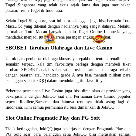
Togel Singapore yang telah eksis sejak lama dan juga merupakan
pasaran resmi Togel di Indonesia.
Selain Togel Singapore, saat ini para pelanggan juga bisa bermain Toto
Macau 5d yang dikenal dengan hadiahnya yang sangat dahsyat. Melalui
permainan Toto Macau banyak pemain Togel Online Indonesia yang
mendadak menjadi jutawan karena pasangan angkanya keluar.
SBOBET Taruhan Olahraga dan Live Casino
Untuk para penikmat olahraga khususnya sepakbola tentu adrenalin akan
semakin terpacu kala tim favoritnya berlaga dengan membeli tiket
taruhan. SBOBET adalah salah satu provider taruhan olahraga terbaik
dengan pasaran atau handicap grade A nya bisa menjadi pilihan para
pelanggan setia JokiQQ dalam mendukung tim favoritnya.
Beberapa permainan Live Casino juga bisa dimainkan di provider yang
bekerjasama dengan JokiQQ saat ini. Permainan Live Casino populer
seperti Roullete,Baccarat dan lainnya tentunya tidak asing lagi di
Indonesia. Kini semua permainan itu bisa dimainkan di JokiQQ.
Slot Online Pragmatic Play dan PG Soft
Tidak ketinggalan, JokiQQ juga bekerjasam dengan Pragmatic Play dan
PG Soft agar para pelanggan setia JokiQQ bisa merasakan sensasi