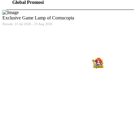
Global Promosi
Exclusive Game Lamp of Cornucopia
Periode: 23 Jul 2026 - 23 Aug 2026
Title
: Exclusive Game Lamp of Cornucopia
Short Description
: IDNSLOT menghadirkan game ekslusif terbaru yaitu Lamp of Cornuc
Description
:
IDNSLOT menghadirkan game ekslusif terbaru yaitu Lamp of Cornucopia. IDNSLOT juga meng
sebesar Rp 180,000,000 yang akan dibagikan kepada pemain-pemain yang bermain di pe
Hadiah
Rp 1,000,000
Rp 500,000
Rp 300,000
Rp 200,000
Rp 100,000
Rp 50,000
Rp 20,000
Total
Syarat dan Ketentuan:
1. Permainan yang berpartisipasi: Lamp of Cornucopia dengan total hadiah sebesar Rp 1
2. Promosi ini berlaku dari tanggal 23 Juli 2026 hingga 23 Agustus 2026
3. Tidak ada taruhan minimum yang diperlukan