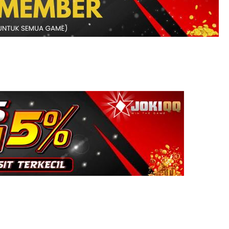
semua New Member yang melakukan Deposit pertama kali
emua permainan yang ada di Jokiqq.
Togel dan Mix Parlay).
 di hari tersebut.