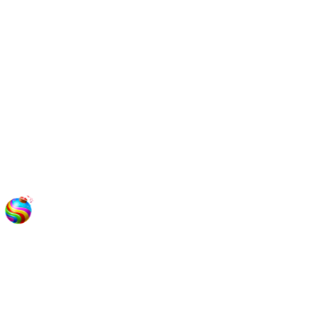
ahuan lebih lanjut
29 Juli 2026 12:00 hingga 25 Agu 2026 11:59 WIB.
besar IDR 185,000,000 akan dibagikan kepada 6080 pemenang.
ang untuk memenangkan hadiah uang tunai secara acak sebesar Rp 20,000.
rpartisipasi.
tiap jadwal undian acara kejutan tunai.
 mereka akan tetap bisa memenangkan hadiah pada jadwal undian kejutan tunai berikutnya.
engumuman pemenang.
t memenangkan hadiah tersebut di babak berikutnya.
ah pengumuman pemenang.
 maka pemain yang telah mencetak skor terlebih dahulu akan mendapatkan posisi yang lebih 