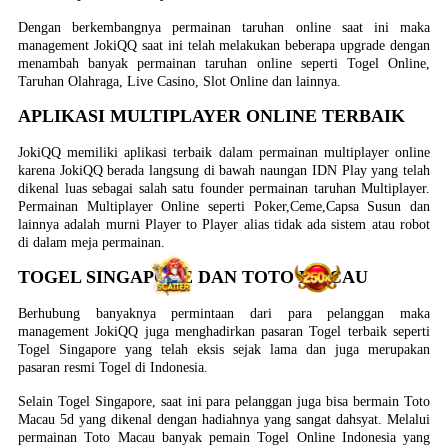
Dengan berkembangnya permainan taruhan online saat ini maka
management JokiQQ saat ini telah melakukan beberapa upgrade dengan
menambah banyak permainan taruhan online seperti Togel Online,
Taruhan Olahraga, Live Casino, Slot Online dan lainnya.
APLIKASI MULTIPLAYER ONLINE TERBAIK
J
okiQQ memiliki aplikasi terbaik dalam permainan multiplayer online
karena JokiQQ berada langsung di bawah naungan IDN Play yang telah
dikenal luas sebagai salah satu founder permainan taruhan Multiplayer.
Permainan Multiplayer Online seperti Poker,Ceme,Capsa Susun dan
lainnya adalah murni Player to Player alias tidak ada sistem atau robot
di dalam meja permainan.
TOGEL SINGAPORE DAN TOTO MACAU
Berhubung banyaknya permintaan dari para pelanggan maka
management JokiQQ juga menghadirkan pasaran Togel terbaik seperti
Togel Singapore yang telah eksis sejak lama dan juga merupakan
pasaran resmi Togel di Indonesia.
Selain Togel Singapore, saat ini para pelanggan juga bisa bermain Toto
Macau 5d yang dikenal dengan hadiahnya yang sangat dahsyat. Melalui
permainan Toto Macau banyak pemain Togel Online Indonesia yang