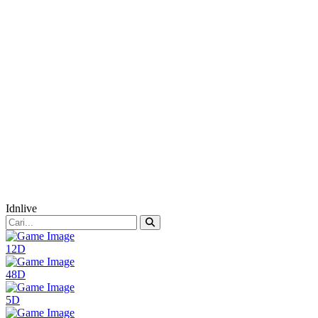
Idnlive
12D
48D
5D