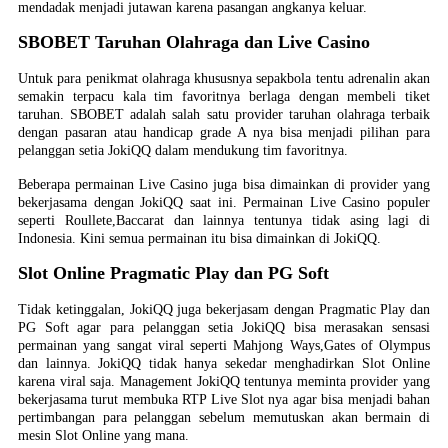
mendadak menjadi jutawan karena pasangan angkanya keluar.
SBOBET Taruhan Olahraga dan Live Casino
Untuk para penikmat olahraga khususnya sepakbola tentu adrenalin akan
semakin terpacu kala tim favoritnya berlaga dengan membeli tiket
taruhan. SBOBET adalah salah satu provider taruhan olahraga terbaik
dengan pasaran atau handicap grade A nya bisa menjadi pilihan para
pelanggan setia JokiQQ dalam mendukung tim favoritnya.
Beberapa permainan Live Casino juga bisa dimainkan di provider yang
bekerjasama dengan JokiQQ saat ini. Permainan Live Casino populer
seperti Roullete,Baccarat dan lainnya tentunya tidak asing lagi di
Indonesia. Kini semua permainan itu bisa dimainkan di JokiQQ.
Slot Online Pragmatic Play dan PG Soft
Tidak ketinggalan, JokiQQ juga bekerjasam dengan Pragmatic Play dan
PG Soft agar para pelanggan setia JokiQQ bisa merasakan sensasi
permainan yang sangat viral seperti Mahjong Ways,Gates of Olympus
dan lainnya. JokiQQ tidak hanya sekedar menghadirkan Slot Online
karena viral saja. Management JokiQQ tentunya meminta provider yang
bekerjasama turut membuka RTP Live Slot nya agar bisa menjadi bahan
pertimbangan para pelanggan sebelum memutuskan akan bermain di
mesin Slot Online yang mana.