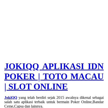
JOKIQQ APLIKASI IDN
POKER | TOTO MACAU
| SLOT ONLINE
JokiQQ
yang telah berdiri sejak 2015 awalnya dikenal sebagai
salah satu aplikasi terbaik untuk bermain Poker Online,Bandar
Ceme,Capsa dan lainnya.